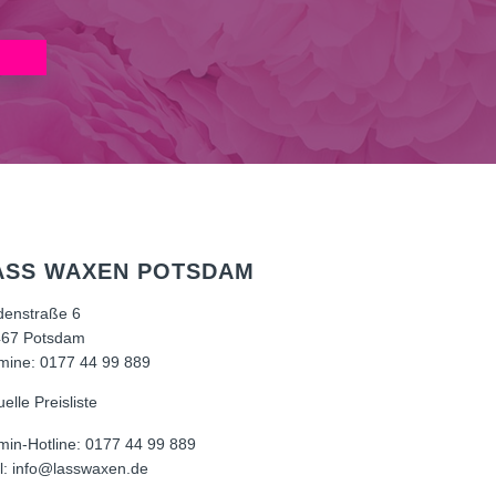
ASS WAXEN POTSDAM
denstraße 6
67 Potsdam
mine:
0177 44 99 889
uelle Preisliste
min-Hotline:
0177 44 99 889
l:
info@lasswaxen.de