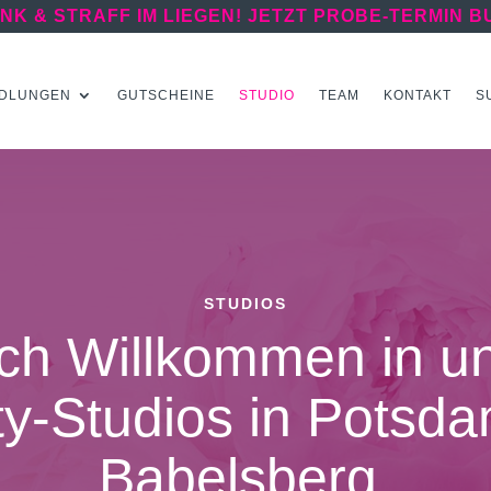
NK & STRAFF IM LIEGEN! JETZT PROBE-TERMIN B
DLUNGEN
GUTSCHEINE
STUDIO
TEAM
KONTAKT
S
STUDIOS
ich Willkommen in u
y-Studios in Potsd
Babelsberg.