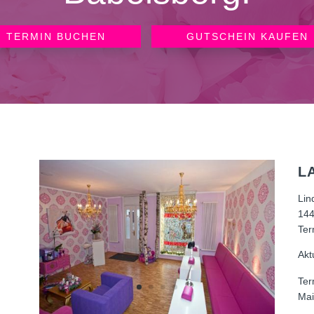
TERMIN BUCHEN
GUTSCHEIN KAUFEN
L
Lin
144
Ter
Akt
Ter
Mai