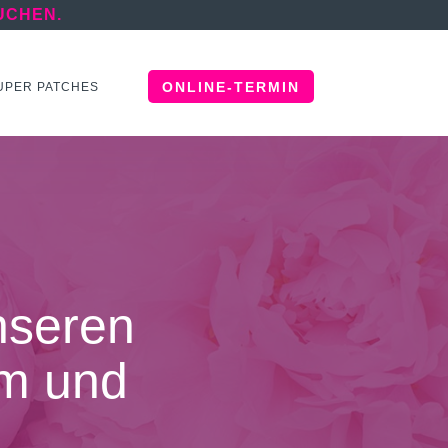
UCHEN.
ONLINE-TERMIN
UPER PATCHES
nseren
am und