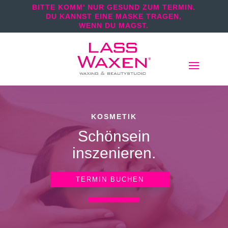
BITTE KOMM' NUR GESUND ZUM TERMIN.
DU KANNST EINE MASKE TRAGEN,
WENN DU MAGST.
KOSMETIK
Schönsein
inszenieren.
TERMIN BUCHEN