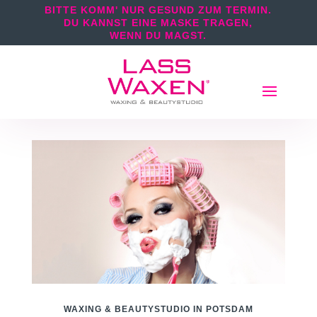
BITTE KOMM' NUR GESUND ZUM TERMIN.
DU KANNST EINE MASKE TRAGEN,
WENN DU MAGST.
WAXING & BEAUTYSTUDIO IN POTSDAM